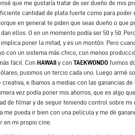
nsé que me gustaría tratar de ser dueño de mis pr
iciente cantidad de plata fuerte como para poder 
porque en general te piden que seas dueño o que p
 dan ellos. O en un momento podía ser 50 y 50. Pero
 implica poner la mitad, y es un montón. Pero cuan
 yo con un sistema más chico, con menos producci
más fácil. Con
HAWAII
y con
TAEKWONDO
fuimos do
 dólares; pusimos un tercio cada uno. Luego armé 
te creativa, e íbamos a medias con las ganancias de 
rimera vez podía poner mis ahorros, que es algo qu
dad de filmar y de seguir teniendo control sobre mi 
a me pueda ir bien con una película y me dé ganan
r en mi propio cine.