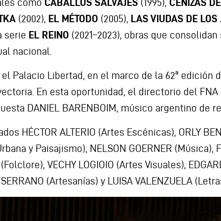
iales como
CABALLOS SALVAJES
(1995),
CENIZAS D
TKA
(2002),
EL MÉTODO
(2005),
LAS VIUDAS DE LOS
a serie
EL REINO
(2021–2023), obras que consolidan 
ual nacional.
el Palacio Libertad, en el marco de la 62ª edición d
ectoria. En esta oportunidad, el directorio del FN
orquesta DANIEL BARENBOIM, músico argentino de r
ados HÉCTOR ALTERIO (Artes Escénicas), ORLY BEN
Urbana y Paisajismo), NELSON GOERNER (Música),
 (Folclore), VECHY LOGIOIO (Artes Visuales), EDGA
A SERRANO (Artesanías) y LUISA VALENZUELA (Letras