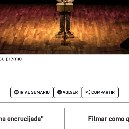
su premio
IR AL SUMARIO
VOLVER
COMPARTIR
na encrucijada”
Filmar como q