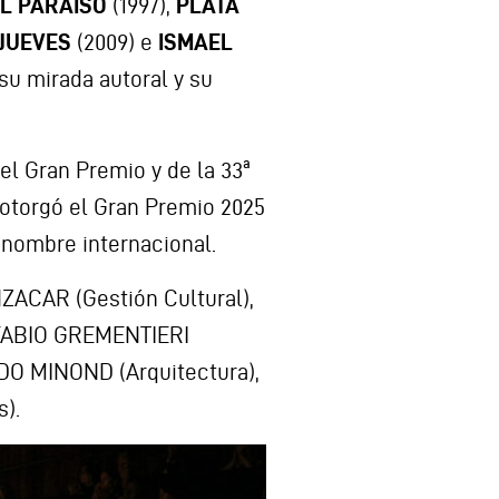
EL PARAÍSO
(1997),
PLATA
 JUEVES
(2009) e
ISMAEL
su mirada autoral y su
el Gran Premio y de la 33ª
A otorgó el Gran Premio 2025
enombre internacional.
ZACAR (Gestión Cultural),
 FABIO GREMENTIERI
RDO MINOND (Arquitectura),
).